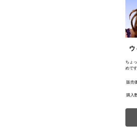
ウ
ちょ
めで
販売
購入