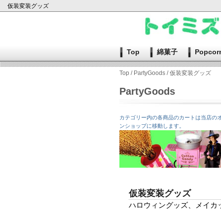
仮装変装グッズ
Top
綿菓子
Popcor
Top
/
PartyGoods
/ 仮装変装グッズ
PartyGoods
カテゴリー内の各商品のカートは当店の
ンショップに移動します。
仮装変装グッズ
ハロウィングッズ、メイカ