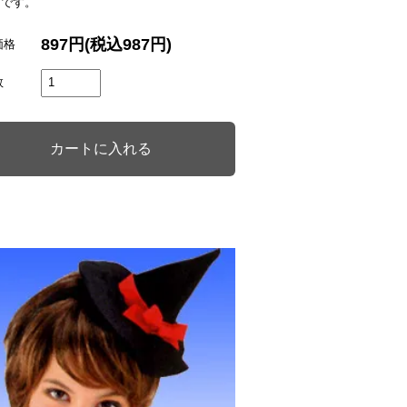
可です。
897円(税込987円)
価格
数